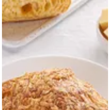
كرواسون جبنة
60 ج.م
تعليمات خاصة
أضف للسلَة
Creme