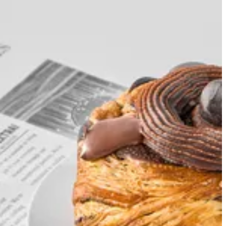
دانش روشيه
65 ج.م
تعليمات خاصة
أضف للسلَة
Creme
1