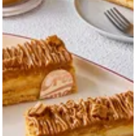
Lotus Mille Feuille
Millefeuille / cream pastry / lotus / lotus biscuit
EGP 65
Special instructions
Add Item